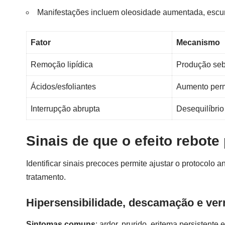
Manifestações incluem oleosidade aumentada, escur
Fator
Mecanismo
Remoção lipídica
Produção seb
Ácidos/esfoliantes
Aumento per
Interrupção abrupta
Desequilíbrio
Sinais de que o efeito rebot
Identificar sinais precoces permite ajustar o protocol
tratamento.
Hipersensibilidade, descamação e ve
Sintomas comuns
: ardor, prurido, eritema persisten