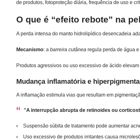
de produtos, fotoproteção diária, frequência de uso e cr
O que é “efeito rebote” na p
A perda intensa do manto hidrolipídico desencadeia ad
Mecanismo
: a
barreira cutânea
regula perda de água e 
Produtos agressivos ou uso excessivo de ácido elevam a
Mudança inflamatória e hiperpigment
A inflamação estimula vias que resultam em pigmentaç
“A interrupção abrupta de retinoides ou corticos
Suspensão súbita de tratamento pode aumentar acne,
Uso excessivo de produtos irritantes causa microlesõ