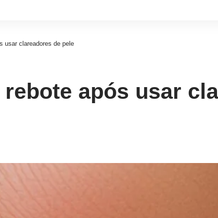
s usar clareadores de pele
 rebote após usar cl