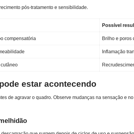
ecimento pós-tratamento e sensibilidade.
Possível resu
o compensatória
Brilho e poros 
meabilidade
Inflamação tran
 cutâneo
Recrudescimen
e pode estar acontecendo
o antes de agravar o quadro. Observe mudanças na sensação e n
rmelhidão
te e descamação que surgem depois de ciclos de uso e suspensão