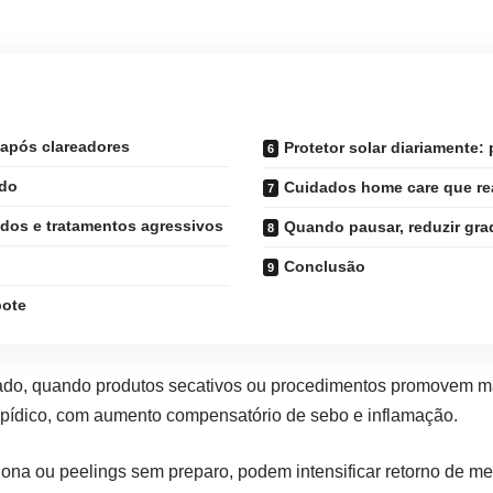
 após clareadores
Protetor solar diariamente:
ndo
Cuidados home care que rea
idos e tratamentos agressivos
Quando pausar, reduzir gra
Conclusão
bote
ado, quando produtos secativos ou procedimentos promovem ma
lipídico, com aumento compensatório de sebo e inflamação.
inona ou peelings sem preparo, podem intensificar retorno de 