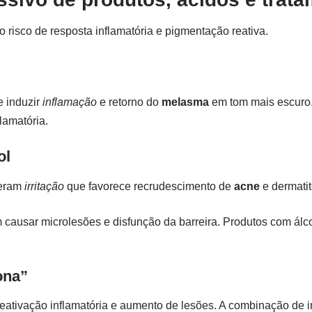
risco de resposta inflamatória e pigmentação reativa.
 induzir
inflamação
e retorno do
melasma
em tom mais escuro.
lamatória.
ol
geram
irritação
que favorece recrudescimento de
acne
e dermatit
ausar microlesões e disfunção da barreira. Produtos com álc
ona”
 reativação inflamatória e aumento de lesões. A combinação d