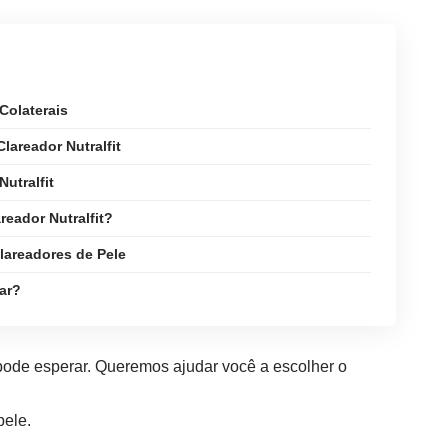
Colaterais
lareador Nutralfit
utralfit
eador Nutralfit?
areadores de Pele
ar?
pode esperar. Queremos ajudar você a escolher o
pele.