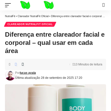
NutralFit
•
Clareador NutralFit Oficial
•
Diferença entre clareador facial e corporal – qual usar em cada área
CLAREADOR NUTRALFIT OFICIAL
Diferença entre clareador facial e
corporal – qual usar em cada
área
13 Minutos de leitura
Por
lucas ayala
Última atualização 28 de setembro de 2025 17:20