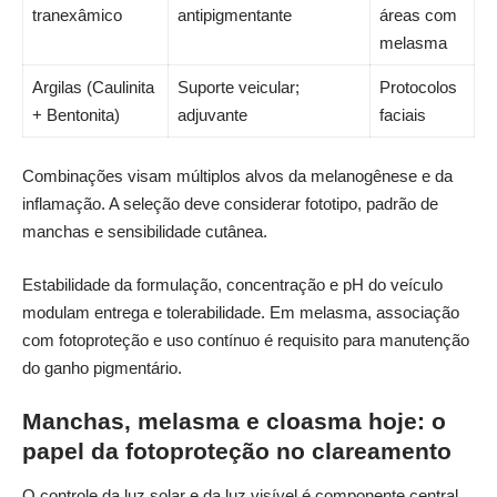
tranexâmico
antipigmentante
áreas com
melasma
Argilas (Caulinita
Suporte veicular;
Protocolos
+ Bentonita)
adjuvante
faciais
Combinações visam múltiplos alvos da melanogênese e da
inflamação. A seleção deve considerar fototipo, padrão de
manchas e sensibilidade cutânea.
Estabilidade da formulação, concentração e pH do veículo
modulam entrega e tolerabilidade. Em melasma, associação
com fotoproteção e uso contínuo é requisito para manutenção
do ganho pigmentário.
Manchas, melasma e cloasma hoje: o
papel da fotoproteção no clareamento
O controle da luz solar e da luz visível é componente central