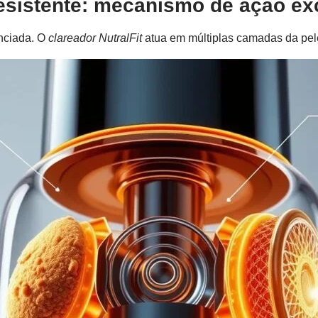
esistente: mecanismo de ação ex
nciada. O
clareador NutralFit
atua em múltiplas camadas da pele