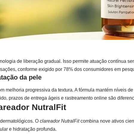
cnologia de liberação gradual. Isso permite atuação contínua s
nsações, conforme exigido por 78% dos consumidores em pesqu
atação da pele
m melhoria progressiva da textura. A fórmula mantém níveis d
ido
, prazos de entrega ágeis e rastreamento online são diferenc
reador NutralFit
dermatológicos. O
clareador NutralFit
combina nove ativos cien
lular e hidratação profunda.