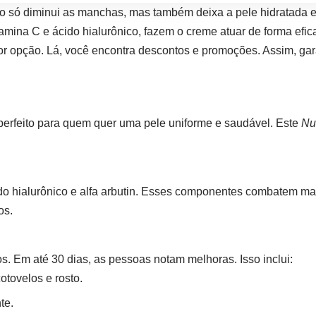
não só diminui as manchas, mas também deixa a pele hidratada 
tamina C e ácido hialurônico, fazem o creme atuar de forma ef
elhor opção. Lá, você encontra descontos e promoções. Assim, ga
É perfeito para quem quer uma pele uniforme e saudável. Este
Nu
do hialurônico e alfa arbutin. Esses componentes combatem ma
os.
s. Em até 30 dias, as pessoas notam melhoras. Isso inclui:
otovelos e rosto.
te.