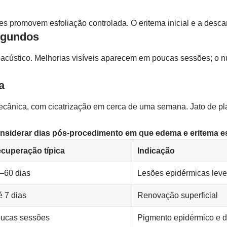
s promovem esfoliação controlada. O eritema inicial e a desc
segundos
toacústico. Melhorias visíveis aparecem em poucas sessões; o
a
nica, com cicatrização em cerca de uma semana. Jato de plas
siderar dias pós-procedimento em que edema e eritema es
cuperação típica
Indicação
–60 dias
Lesões epidérmicas lev
é 7 dias
Renovação superficial
ucas sessões
Pigmento epidérmico e 