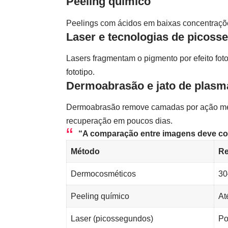
Peeling químico
Peelings com ácidos em baixas concentraçõe
Laser e tecnologias de picos
Lasers fragmentam o pigmento por efeito fo
fototipo.
Dermoabrasão e jato de plasm
Dermoabrasão remove camadas por ação mecâ
recuperação em poucos dias.
“A comparação entre imagens deve con
Método
Re
Dermocosméticos
30
Peeling químico
At
Laser (picossegundos)
Po