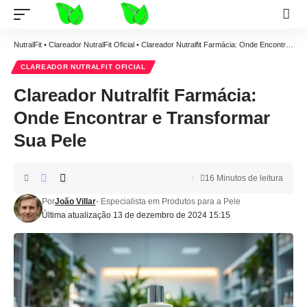
NutralFit
•
Clareador NutralFit Oficial
•
Clareador Nutralfit Farmácia: Onde Encontrar e Transformar Sua Pele
CLAREADOR NUTRALFIT OFICIAL
Clareador Nutralfit Farmácia:
Onde Encontrar e Transformar
Sua Pele
16 Minutos de leitura
Por
João Villar
- Especialista em Produtos para a Pele
Última atualização 13 de dezembro de 2024 15:15