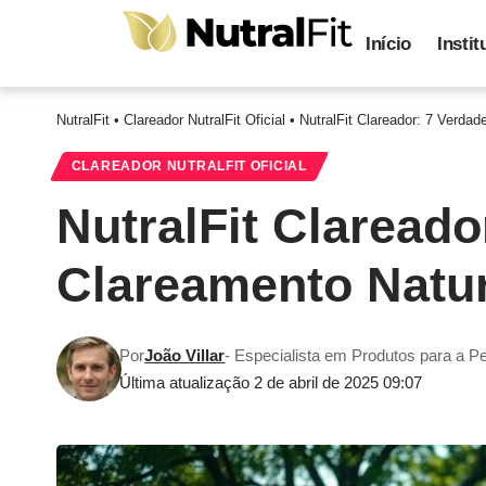
Início
Instit
NutralFit
•
Clareador NutralFit Oficial
•
NutralFit Clareador: 7 Verda
CLAREADOR NUTRALFIT OFICIAL
NutralFit Clareado
Clareamento Natur
Por
João Villar
- Especialista em Produtos para a P
Última atualização 2 de abril de 2025 09:07