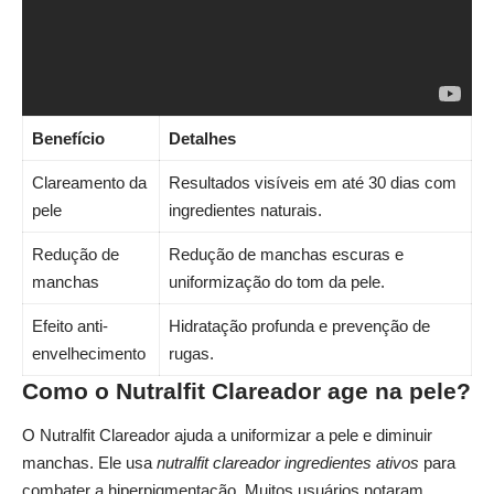
nutralfit clareador funciona? Nutralfit Reclame Aqui? Nutralfit
Clareador?
nutralfit site oficial
?">
Benefício
Detalhes
Clareamento da
Resultados visíveis em até 30 dias com
pele
ingredientes naturais.
Redução de
Redução de manchas escuras e
manchas
uniformização do tom da pele.
Efeito anti-
Hidratação profunda e prevenção de
envelhecimento
rugas.
Como o Nutralfit Clareador age na pele?
O Nutralfit Clareador ajuda a uniformizar a pele e diminuir
manchas. Ele usa
nutralfit clareador ingredientes ativos
para
combater a hiperpigmentação. Muitos usuários notaram