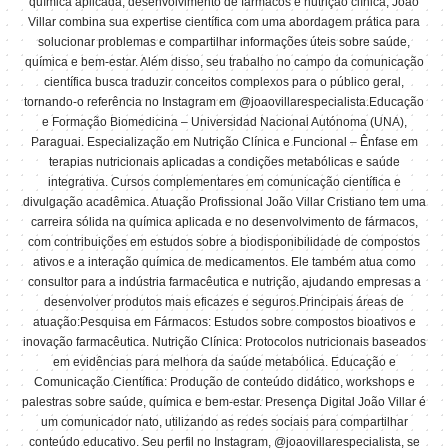
química aplicada, desenvolvimento de fármacos e nutrição clínica, João
Villar combina sua expertise científica com uma abordagem prática para
solucionar problemas e compartilhar informações úteis sobre saúde,
química e bem-estar. Além disso, seu trabalho no campo da comunicação
científica busca traduzir conceitos complexos para o público geral,
tornando-o referência no Instagram em @joaovillarespecialista.Educação
e Formação Biomedicina – Universidad Nacional Autónoma (UNA),
Paraguai. Especialização em Nutrição Clínica e Funcional – Ênfase em
terapias nutricionais aplicadas a condições metabólicas e saúde
integrativa. Cursos complementares em comunicação científica e
divulgação acadêmica. Atuação Profissional João Villar Cristiano tem uma
carreira sólida na química aplicada e no desenvolvimento de fármacos,
com contribuições em estudos sobre a biodisponibilidade de compostos
ativos e a interação química de medicamentos. Ele também atua como
consultor para a indústria farmacêutica e nutrição, ajudando empresas a
desenvolver produtos mais eficazes e seguros.Principais áreas de
atuação:Pesquisa em Fármacos: Estudos sobre compostos bioativos e
inovação farmacêutica. Nutrição Clínica: Protocolos nutricionais baseados
em evidências para melhora da saúde metabólica. Educação e
Comunicação Científica: Produção de conteúdo didático, workshops e
palestras sobre saúde, química e bem-estar. Presença Digital João Villar é
um comunicador nato, utilizando as redes sociais para compartilhar
conteúdo educativo. Seu perfil no Instagram, @joaovillarespecialista, se