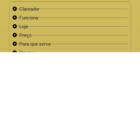
Clareador
Funciona
Loja
Preço
Para que serve
Review
Este site não faz parte do site do Facebook, Google ou quaisquer
outra paltaforma de rede social. Para além disso, este site NÃO é
apoiado pelo Facebook de forma alguma. FACEBOOK é uma
marca registada da FACEBOOK, Inc.Este site não faz parte do site
do Facebook ou Facebook Inc ou Google ou quaisquer outra
plataforma de rede social. Além disso, este site NÃO é endossado
pelo Facebook de forma alguma. FACEBOOK é uma marca
registada da FACEBOOK, Inc.
EMPRESA LEGAL CNPJ: 32.220.158/0001-63
2022 / 2023 - Clareador NutralFit® Todos os direitos
reservados.