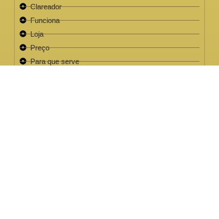
Clareador
Funciona
Loja
Preço
Para que serve
Review
Este site não faz parte do site do Facebook, Google ou quaisquer
outra paltaforma de rede social. Para além disso, este site NÃO é
apoiado pelo Facebook de forma alguma. FACEBOOK é uma
marca registada da FACEBOOK, Inc.Este site não faz parte do site
do Facebook ou Facebook Inc ou Google ou quaisquer outra
plataforma de rede social. Além disso, este site NÃO é endossado
pelo Facebook de forma alguma. FACEBOOK é uma marca
registada da FACEBOOK, Inc.
EMPRESA LEGAL CNPJ: 32.220.158/0001-63
2022 / 2023 - Clareador NutralFit® Todos os direitos
reservados.