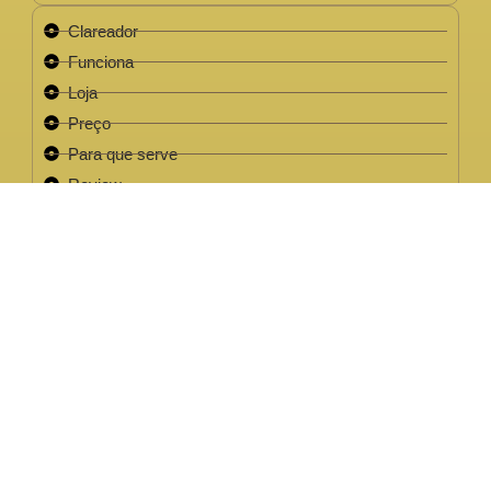
Clareador
Funciona
Loja
Preço
Para que serve
Review
Este site não faz parte do site do Facebook, Google ou quaisquer
outra paltaforma de rede social. Para além disso, este site NÃO é
apoiado pelo Facebook de forma alguma. FACEBOOK é uma
marca registada da FACEBOOK, Inc.Este site não faz parte do site
do Facebook ou Facebook Inc ou Google ou quaisquer outra
plataforma de rede social. Além disso, este site NÃO é endossado
pelo Facebook de forma alguma. FACEBOOK é uma marca
registada da FACEBOOK, Inc.
EMPRESA LEGAL CNPJ: 32.220.158/0001-63
2022 / 2023 - Clareador NutralFit® Todos os direitos
reservados.