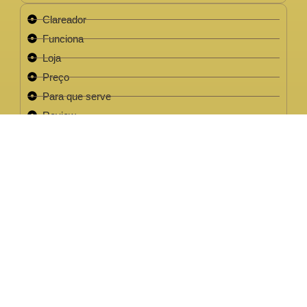
Clareador
Funciona
Loja
Preço
Para que serve
Review
Este site não faz parte do site do Facebook, Google ou quaisquer
outra paltaforma de rede social. Para além disso, este site NÃO é
apoiado pelo Facebook de forma alguma. FACEBOOK é uma
marca registada da FACEBOOK, Inc.Este site não faz parte do site
do Facebook ou Facebook Inc ou Google ou quaisquer outra
plataforma de rede social. Além disso, este site NÃO é endossado
pelo Facebook de forma alguma. FACEBOOK é uma marca
registada da FACEBOOK, Inc.
EMPRESA LEGAL CNPJ: 32.220.158/0001-63
2022 / 2023 - Clareador NutralFit® Todos os direitos
reservados.