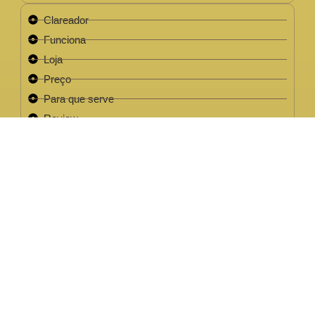
Clareador
Funciona
Loja
Preço
Para que serve
Review
Este site não faz parte do site do Facebook, Google ou quaisquer
outra paltaforma de rede social. Para além disso, este site NÃO é
apoiado pelo Facebook de forma alguma. FACEBOOK é uma
marca registada da FACEBOOK, Inc.Este site não faz parte do site
do Facebook ou Facebook Inc ou Google ou quaisquer outra
plataforma de rede social. Além disso, este site NÃO é endossado
pelo Facebook de forma alguma. FACEBOOK é uma marca
registada da FACEBOOK, Inc.
EMPRESA LEGAL CNPJ: 32.220.158/0001-63
2022 / 2023 - Clareador NutralFit® Todos os direitos
reservados.