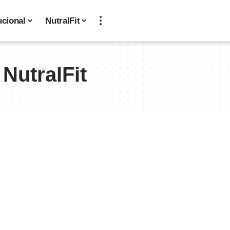
ucional
NutralFit
NutralFit