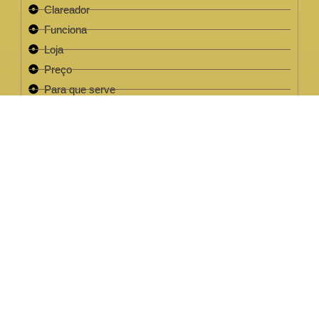
Clareador
Funciona
Loja
Preço
Para que serve
Review
Este site não faz parte do site do Facebook, Google ou quaisquer
outra paltaforma de rede social. Para além disso, este site NÃO é
apoiado pelo Facebook de forma alguma. FACEBOOK é uma
marca registada da FACEBOOK, Inc.Este site não faz parte do site
do Facebook ou Facebook Inc ou Google ou quaisquer outra
plataforma de rede social. Além disso, este site NÃO é endossado
pelo Facebook de forma alguma. FACEBOOK é uma marca
registada da FACEBOOK, Inc.
EMPRESA LEGAL CNPJ: 32.220.158/0001-63
2022 / 2023 - Clareador NutralFit® Todos os direitos
reservados.