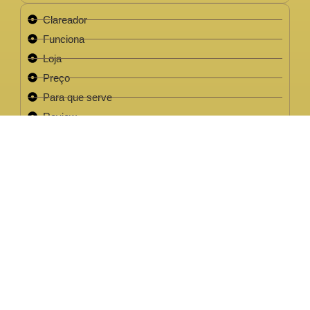
Clareador
Funciona
Loja
Preço
Para que serve
Review
Este site não faz parte do site do Facebook, Google ou quaisquer
outra paltaforma de rede social. Para além disso, este site NÃO é
apoiado pelo Facebook de forma alguma. FACEBOOK é uma
marca registada da FACEBOOK, Inc.Este site não faz parte do site
do Facebook ou Facebook Inc ou Google ou quaisquer outra
plataforma de rede social. Além disso, este site NÃO é endossado
pelo Facebook de forma alguma. FACEBOOK é uma marca
registada da FACEBOOK, Inc.
EMPRESA LEGAL CNPJ: 32.220.158/0001-63
2022 / 2023 - Clareador NutralFit® Todos os direitos
reservados.