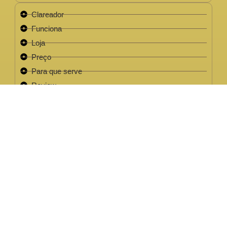
Clareador
Funciona
Loja
Preço
Para que serve
Review
Este site não faz parte do site do Facebook, Google ou quaisquer
outra paltaforma de rede social. Para além disso, este site NÃO é
apoiado pelo Facebook de forma alguma. FACEBOOK é uma
marca registada da FACEBOOK, Inc.Este site não faz parte do site
do Facebook ou Facebook Inc ou Google ou quaisquer outra
plataforma de rede social. Além disso, este site NÃO é endossado
pelo Facebook de forma alguma. FACEBOOK é uma marca
registada da FACEBOOK, Inc.
EMPRESA LEGAL CNPJ: 32.220.158/0001-63
2022 / 2023 - Clareador NutralFit® Todos os direitos
reservados.