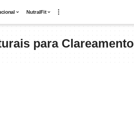
ucional
NutralFit
turais para Clareamento