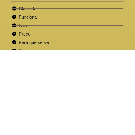
Clareador
Funciona
Loja
Preço
Para que serve
Review
Este site não faz parte do site do Facebook, Google ou quaisquer
outra paltaforma de rede social. Para além disso, este site NÃO é
apoiado pelo Facebook de forma alguma. FACEBOOK é uma
marca registada da FACEBOOK, Inc.Este site não faz parte do site
do Facebook ou Facebook Inc ou Google ou quaisquer outra
plataforma de rede social. Além disso, este site NÃO é endossado
pelo Facebook de forma alguma. FACEBOOK é uma marca
registada da FACEBOOK, Inc.
EMPRESA LEGAL CNPJ: 32.220.158/0001-63
2022 / 2023 - Clareador NutralFit® Todos os direitos
reservados.