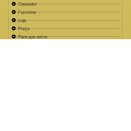
Clareador
Funciona
Loja
Preço
Para que serve
Review
Este site não faz parte do site do Facebook, Google ou quaisquer
outra paltaforma de rede social. Para além disso, este site NÃO é
apoiado pelo Facebook de forma alguma. FACEBOOK é uma
marca registada da FACEBOOK, Inc.Este site não faz parte do site
do Facebook ou Facebook Inc ou Google ou quaisquer outra
plataforma de rede social. Além disso, este site NÃO é endossado
pelo Facebook de forma alguma. FACEBOOK é uma marca
registada da FACEBOOK, Inc.
EMPRESA LEGAL CNPJ: 32.220.158/0001-63
2022 / 2023 - Clareador NutralFit® Todos os direitos
reservados.