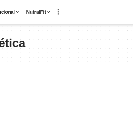
ucional
NutralFit
ética