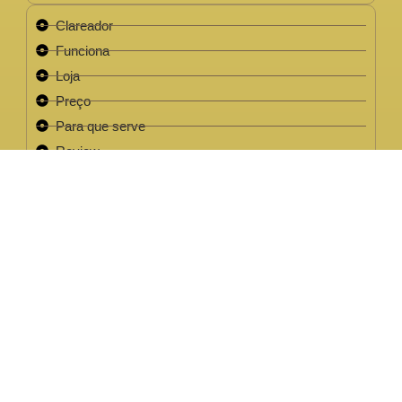
Clareador
Funciona
Loja
Preço
Para que serve
Review
Este site não faz parte do site do Facebook, Google ou quaisquer
outra paltaforma de rede social. Para além disso, este site NÃO é
apoiado pelo Facebook de forma alguma. FACEBOOK é uma
marca registada da FACEBOOK, Inc.Este site não faz parte do site
do Facebook ou Facebook Inc ou Google ou quaisquer outra
plataforma de rede social. Além disso, este site NÃO é endossado
pelo Facebook de forma alguma. FACEBOOK é uma marca
registada da FACEBOOK, Inc.
EMPRESA LEGAL CNPJ: 32.220.158/0001-63
2022 / 2023 - Clareador NutralFit® Todos os direitos
reservados.