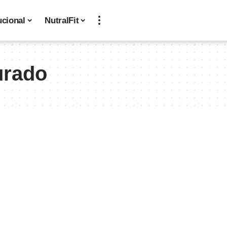
ucional
NutralFit
urado