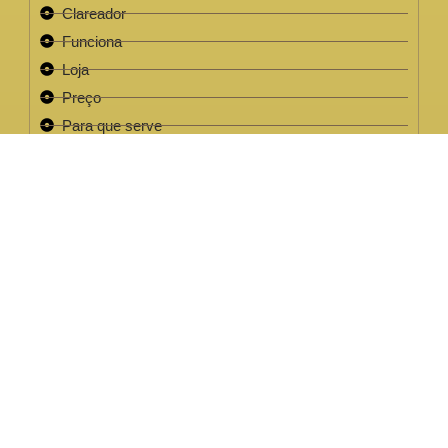
Clareador
Funciona
Loja
Preço
Para que serve
Review
Este site não faz parte do site do Facebook, Google ou quaisquer
outra paltaforma de rede social. Para além disso, este site NÃO é
apoiado pelo Facebook de forma alguma. FACEBOOK é uma
marca registada da FACEBOOK, Inc.Este site não faz parte do site
do Facebook ou Facebook Inc ou Google ou quaisquer outra
plataforma de rede social. Além disso, este site NÃO é endossado
pelo Facebook de forma alguma. FACEBOOK é uma marca
registada da FACEBOOK, Inc.
EMPRESA LEGAL CNPJ: 32.220.158/0001-63
2022 / 2023 - Clareador NutralFit® Todos os direitos
reservados.