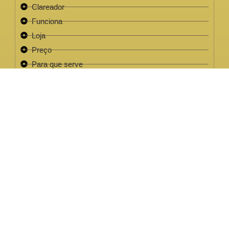
Clareador
Funciona
Loja
Preço
Para que serve
Review
Este site não faz parte do site do Facebook, Google ou quaisquer
outra paltaforma de rede social. Para além disso, este site NÃO é
apoiado pelo Facebook de forma alguma. FACEBOOK é uma
marca registada da FACEBOOK, Inc.Este site não faz parte do site
do Facebook ou Facebook Inc ou Google ou quaisquer outra
plataforma de rede social. Além disso, este site NÃO é endossado
pelo Facebook de forma alguma. FACEBOOK é uma marca
registada da FACEBOOK, Inc.
EMPRESA LEGAL CNPJ: 32.220.158/0001-63
2022 / 2023 - Clareador NutralFit® Todos os direitos
reservados.