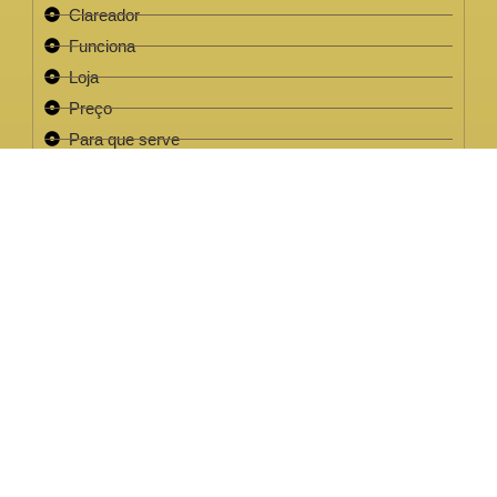
Clareador
Funciona
Loja
Preço
Para que serve
Review
Este site não faz parte do site do Facebook, Google ou quaisquer
outra paltaforma de rede social. Para além disso, este site NÃO é
apoiado pelo Facebook de forma alguma. FACEBOOK é uma
marca registada da FACEBOOK, Inc.Este site não faz parte do site
do Facebook ou Facebook Inc ou Google ou quaisquer outra
plataforma de rede social. Além disso, este site NÃO é endossado
pelo Facebook de forma alguma. FACEBOOK é uma marca
registada da FACEBOOK, Inc.
EMPRESA LEGAL CNPJ: 32.220.158/0001-63
2022 / 2023 - Clareador NutralFit® Todos os direitos
reservados.