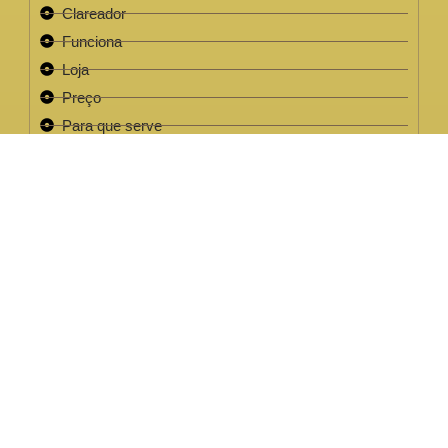
Clareador
Funciona
Loja
Preço
Para que serve
Review
Este site não faz parte do site do Facebook, Google ou quaisquer
outra paltaforma de rede social. Para além disso, este site NÃO é
apoiado pelo Facebook de forma alguma. FACEBOOK é uma
marca registada da FACEBOOK, Inc.Este site não faz parte do site
do Facebook ou Facebook Inc ou Google ou quaisquer outra
plataforma de rede social. Além disso, este site NÃO é endossado
pelo Facebook de forma alguma. FACEBOOK é uma marca
registada da FACEBOOK, Inc.
EMPRESA LEGAL CNPJ: 32.220.158/0001-63
2022 / 2023 - Clareador NutralFit® Todos os direitos
reservados.