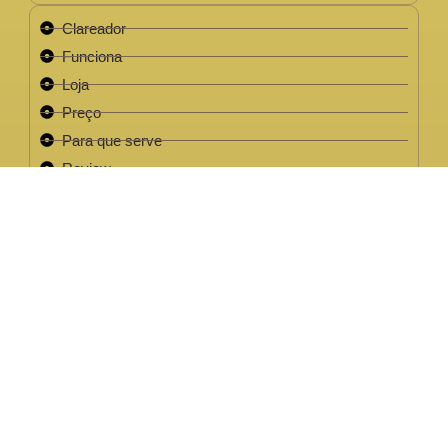
Clareador
Funciona
Loja
Preço
Para que serve
Review
Este site não faz parte do site do Facebook, Google ou quaisquer
outra paltaforma de rede social. Para além disso, este site NÃO é
apoiado pelo Facebook de forma alguma. FACEBOOK é uma
marca registada da FACEBOOK, Inc.Este site não faz parte do site
do Facebook ou Facebook Inc ou Google ou quaisquer outra
plataforma de rede social. Além disso, este site NÃO é endossado
pelo Facebook de forma alguma. FACEBOOK é uma marca
registada da FACEBOOK, Inc.
EMPRESA LEGAL CNPJ: 32.220.158/0001-63
2022 / 2023 - Clareador NutralFit® Todos os direitos
reservados.