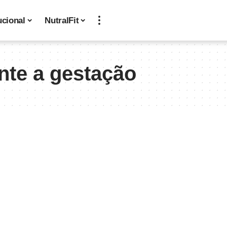
ucional
NutralFit
nte a gestação