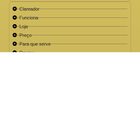
Clareador
Funciona
Loja
Preço
Para que serve
Review
Este site não faz parte do site do Facebook, Google ou quaisquer
outra paltaforma de rede social. Para além disso, este site NÃO é
apoiado pelo Facebook de forma alguma. FACEBOOK é uma
marca registada da FACEBOOK, Inc.Este site não faz parte do site
do Facebook ou Facebook Inc ou Google ou quaisquer outra
plataforma de rede social. Além disso, este site NÃO é endossado
pelo Facebook de forma alguma. FACEBOOK é uma marca
registada da FACEBOOK, Inc.
EMPRESA LEGAL CNPJ: 32.220.158/0001-63
2022 / 2023 - Clareador NutralFit® Todos os direitos
reservados.