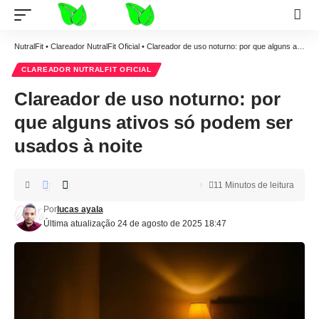
NutralFit
•
Clareador NutralFit Oficial
•
Clareador de uso noturno: por que alguns ativos só podem ser usados à noite
CLAREADOR NUTRALFIT OFICIAL
Clareador de uso noturno: por
que alguns ativos só podem ser
usados à noite
11 Minutos de leitura
Por
lucas ayala
Última atualização 24 de agosto de 2025 18:47