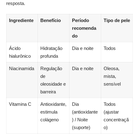
resposta.
Ingrediente
Benefício
Período
Tipo de pele
recomenda
do
Ácido
Hidratação
Dia e noite
Todos
hialurônico
profunda
Niacinamida
Regulação
Dia e noite
Oleosa,
de
mista,
oleosidade e
sensível
barreira
Vitamina C
Antioxidante,
Dia
Todos
estimula
(antioxidante
(ajustar
colágeno
) / Noite
concentraçã
(suporte)
o)