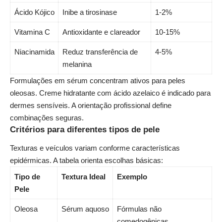
Ácido Kójico
Inibe a tirosinase
1-2%
Vitamina C
Antioxidante e clareador
10-15%
Niacinamida
Reduz transferência de
4-5%
melanina
Formulações em sérum concentram ativos para peles
oleosas. Creme hidratante com ácido azelaico é indicado para
dermes sensíveis. A orientação profissional define
combinações seguras.
Critérios para diferentes tipos de pele
Texturas e veículos variam conforme características
epidérmicas. A tabela orienta escolhas básicas:
Tipo de
Textura Ideal
Exemplo
Pele
Oleosa
Sérum aquoso
Fórmulas não
comedogênicas