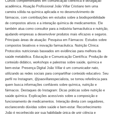
Cursos complementares em comunicação científica e divulgação
acadêmica. Atuação Profissional João Villar Cristiano tem uma
carreira sólida na química aplicada e no desenvolvimento de
fármacos, com contribuições em estudos sobre a biodisponibilidade
de compostos ativos e a interação química de medicamentos. Ele
também atua como consultor para a indústria farmacêutica e nutrição,
ajudando empresas a desenvolver produtos mais eficazes e seguros.
Principais áreas de atuação: Pesquisa em Fármacos: Estudos sobre
compostos bioativos e inovação farmacêutica. Nutrição Clínica:
Protocolos nutricionais baseados em evidências para melhora da
saúde metabólica. Educação e Comunicação Científica: Produção de
conteúdo didático, workshops e palestras sobre saúde, química e
bem-estar. Presença Digital João Villar é um comunicador nato,
utilizando as redes sociais para compartilhar conteúdo educativo. Seu
perfil no Instagram, @joaovillarespecialista, se tornou referência para
quem busca informações confiáveis sobre química, nutrição e
fármacos. Destaques do Instagram: Dicas práticas sobre nutrição e
saúde química. Explicações acessíveis sobre a composição e
funcionamento de medicamentos. Interação direta com seguidores,
esclarecendo dúvidas sobre saúde e bem-estar. Reconhecimento
João é reconhecido por sua habilidade única de unir ciência e